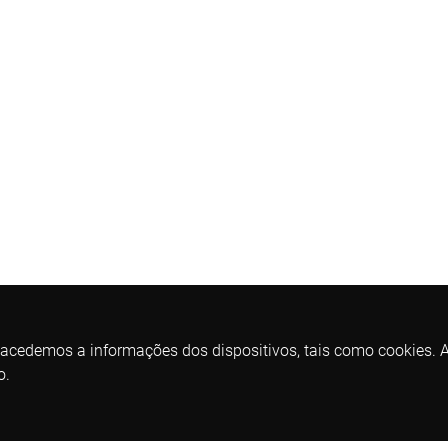
 acedemos a informações dos dispositivos, tais como cookies. As
o.