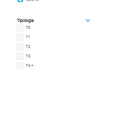
Tipologia
T0
T1
T2
T3
T4 +