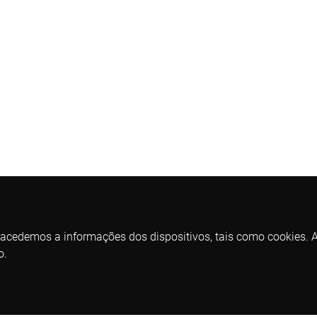
 acedemos a informações dos dispositivos, tais como cookies. As
o.