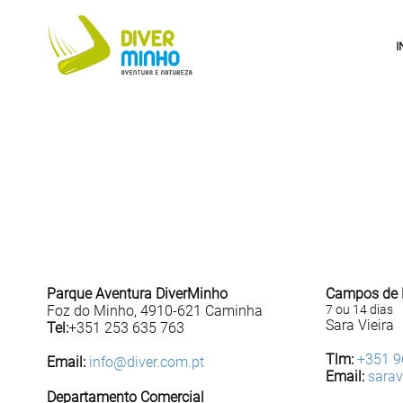
I
Parque Aventura DiverMinho
Campos de 
Foz do Minho, 4910-621 Caminha
7 ou 14 dias
Sara Vieira
Tel:
+351 253 635 763
Tlm:
+351 9
Email:
info@diver.com.pt
Email:
sarav
Departamento Comercial